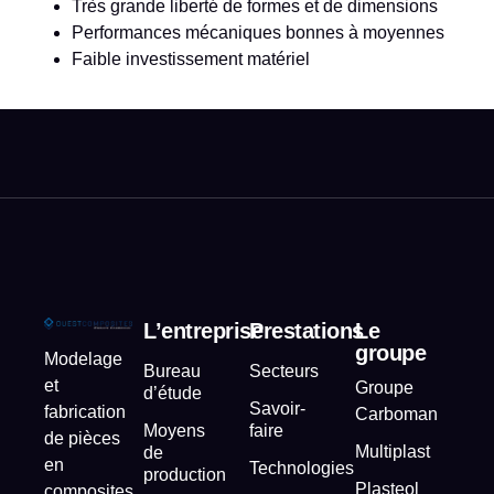
Très grande liberté de formes et de dimensions
Performances mécaniques bonnes à moyennes
Faible investissement matériel
L’entreprise
Prestations
Le
groupe
Modelage
Bureau
Secteurs
et
Groupe
d’étude
Savoir-
fabrication
Carboman
Moyens
faire
de pièces
Multiplast
de
en
Technologies
production
Plasteol
composites