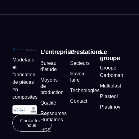
L’entreprise
Prestations
Le
groupe
Modelage
Bureau
Secteurs
et
Groupe
d’étude
Savoir-
fabrication
Carboman
Moyens
faire
de pièces
Multiplast
de
en
Technologies
production
Plasteol
composites
Contact
Qualité
Plastinov
Ressources
Humaines
Contactez-
nous
HSE